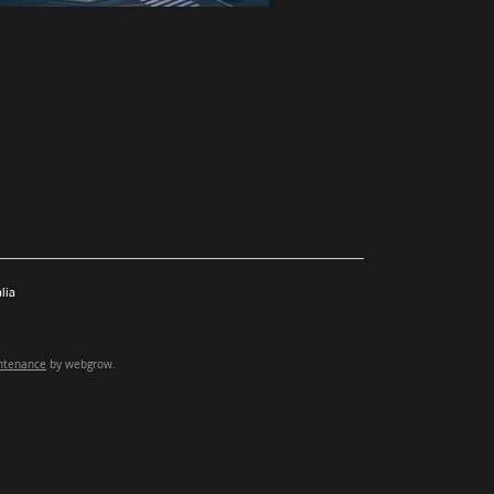
lia
ntenance
by webgrow.