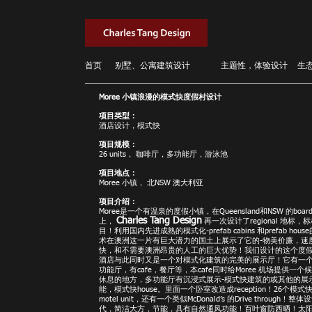
首页
别墅、公寓建筑设计
主题性，体验设计
生
Moree 小镇浪漫的模式快度假村设计
项目类型：
酒店设计，模式快
项目规模：
26 units， 咖啡厅，多功能厅，游泳池
项目地点：
Moree 小镇， 北NSW 澳大利亚
项目介绍：
Moree是一个有温泉的度假小镇，在Queensland和NSW 的board
Charles Tang Design
上，
再一次设计了regional 地标，
目！利用国内先进成熟的模式化-prefab cabins 和prefab hous
术在澳洲这一片有巨大潜力的国土上展示了它的-物美价廉，速
快，和不需要澳洲昂贵的人工的巨大优势！我们设计的这个度
酒店与此同时又是一个对模式化建筑的完美的展示厅！它有一
功能厅，有cafe，餐厅等，本cafe同时给Moree 机场提供一个
休息的地方，多功能厅有沉浸式展示-模式快建筑的或其他的展
能，模式快house。里面一个卧室改造成reception！26个模式
motel unit，还有一个类似McDonald’s 的Drive through！整
代，简洁大方，节能，具有自然通风功能！百叶窗防西晒！太