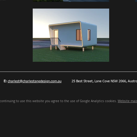
83
E:
charlest@charlestangdesign.com.au
25 Best Street, Lane Cove NSW 2066, Austra
 continuing to use this website you agree to the use of Google Analytics cookies.
Website mai