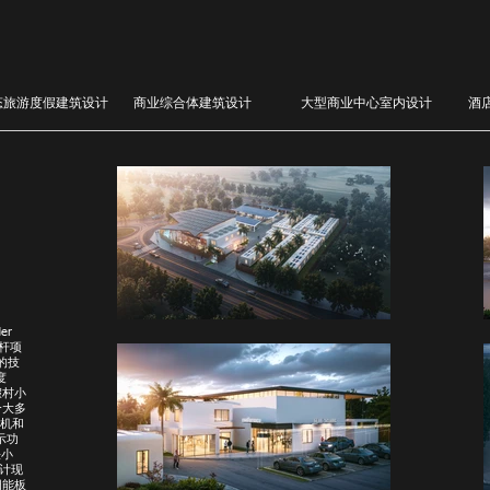
态旅游度假建筑设计
商业综合体建筑设计
大型商业中心室内设计
酒
er
标杆项
e的技
度
假村小
个大多
候机和
示功
快小
体设计现
阳能板