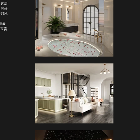
，这层
同时修
联邦风
！
州最
了宝贵