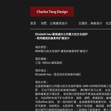
首页
别墅、公寓建筑设计
主题性，体验设计
生
Elizabath bay-新南威尔士州最大的文化保护
- 联邦建筑的修复和扩建设计
项目类型：
NSW最大的文化保护 建筑的修复和扩建设计
项目规模：
三层- 565m2 建筑面积
项目地点：
Elizabath bay - 悉尼东区的海港内城区
项目介绍：
这是新南威尔士州最大的文化保护建筑-1890-1925联邦风格三
墅， 它位于悉尼东区的海港内城区， 离CBD只有几公里。 在
建和修复设计项目里，
首先我们把现有的平屋顶改成屋顶花园
台，与此同时在地下扩出双车库，酒窟，酒吧，家庭影院，健
书房office 套间。 把一层内部打通，改成通透明亮通透空间，
开式厨房，岛柜吧台，太阳房等，增加了前花园， 侧花园，新
设计细节已和联邦风格和谐为主！二层增加了卧室套件，整个