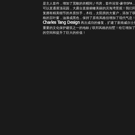
是主人套件，增加了宽敞的衣帽间 / 书房，套件浴室-豪华SPA
可以直通屋顶花园，大露台直接俯瞰美丽的滨海湾景观！我们
复拥有精美细节的木质扶手，木柱，太阳房的大窗户，添加了
格的百叶窗，油漆成黑色，保持了原有风格但增加了现代气息
Charles Tang Design
再次成功的修复，扩建了新南威尔士
重要的文化保护建筑之一的地标 / 联邦风格的别墅！给它增加
的空间和提升了巨大的价值！